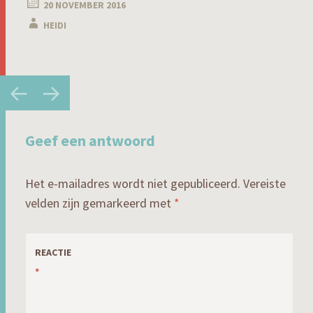
20 NOVEMBER 2016
HEIDI
Berichtnavigatie
←
→
Geef een antwoord
Het e-mailadres wordt niet gepubliceerd.
Vereiste
velden zijn gemarkeerd met
*
REACTIE
*