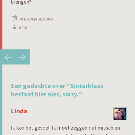
brengen?
30 NOVEMBER 2016
HEIDI
Berichtnavigatie
←
→
Een gedachte over “
Sinterklaas
bestaat hier niet, sorry.
”
Linda
Ik ken het gevoel. Ik moet zeggen dat misschien