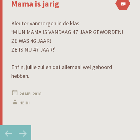
Mama is jarig
Kleuter vanmorgen in de klas:
‘MIJN MAMA IS VANDAAG 47 JAAR GEWORDEN!
ZE WAS 46 JAAR!
ZE IS NU 47 JAAR!’
Enfin, jullie zullen dat allemaal wel gehoord
hebben.
24 MEI 2018
HEIDI
Berichtnavigatie
←
→