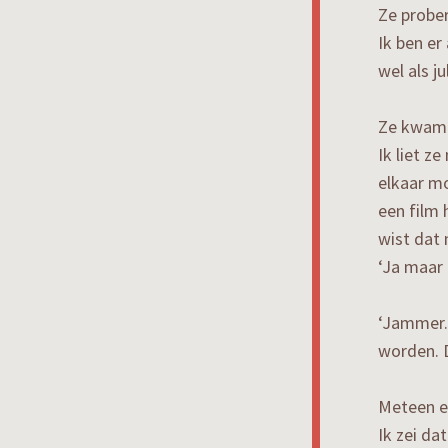
Ze probe
Ik ben er
wel als jul
Ze kwamen
Ik liet ze
elkaar mo
een film 
wist dat 
‘Ja maar d
‘Jammer. 
worden. 
Meteen ee
Ik zei da