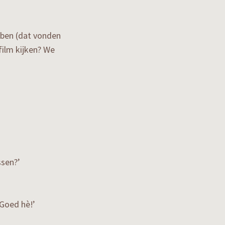
ben (dat vonden
film kijken? We
sen?’
 Goed hè!’