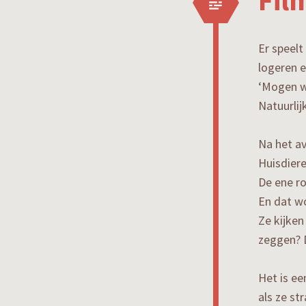
Fil
Er speelt
logeren e
‘Mogen w
Natuurlijk
Na het av
Huisdier
De ene ro
En dat wo
Ze kijken
zeggen? D
Het is ee
als ze st