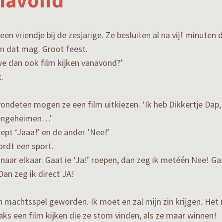
mavond
 een vriendje bij de zesjarige. Ze besluiten al na vijf minuten 
n dat mag. Groot feest.
e dan ook film kijken vanavond?’
.
ondeten mogen ze een film uitkiezen. ‘Ik heb Dikkertje Dap,
engeheimen…’
ept ‘Jaaa!’ en de ander ‘Nee!’
rdt een sport.
 naar elkaar. Gaat ie ‘Ja!’ roepen, dan zeg ik metéén Nee! Ga
an zeg ik direct JA!
n machtsspel geworden. Ik moet en zal mijn zin krijgen. Het 
raks een film kijken die ze stom vinden, als ze maar winnen!