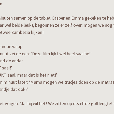
n.
minuten samen op de tablet Casper en Emma gekeken te heb
aar wel beide leuk), begonnen ze er zelf over: mogen we nog 
letwee Zambezia kijken!
Zambezia op.
nuut zei de een: ‘Deze film lijkt wel heel saai hè!’
vond de ander.
 saai!’
IJKT saai, maar dat is het niet!’
n minuut later: ‘Mama mogen we trucjes doen op de matras
iendje dat ook?’
et vragen: ‘Ja, hij wil het! We zitten op dezelfde golflengte!