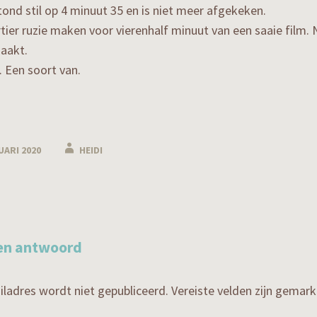
tond stil op 4 minuut 35 en is niet meer afgekeken.
tier ruzie maken voor vierenhalf minuut van een saaie film. 
maakt.
. Een soort van.
UARI 2020
HEIDI
vigatie
en antwoord
ladres wordt niet gepubliceerd.
Vereiste velden zijn gema