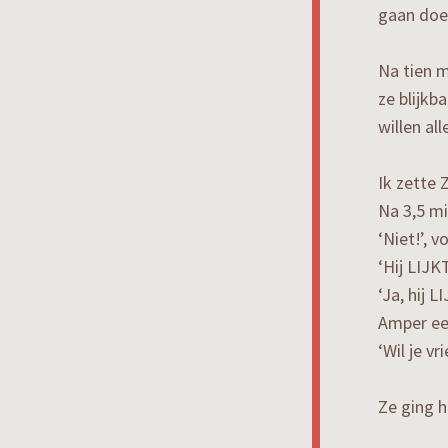
gaan doe
Na tien 
ze blijkb
willen al
Ik zette 
Na 3,5 mi
‘Niet!’, 
‘Hij LIJKT
‘Ja, hij L
Amper ee
‘Wil je vr
Ze ging h