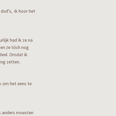
 dvd’s, ik hoor het
rlijk had ik ze na
zen ze tóch nog
 deel. Omdat ik
ing zetten.
jk om het eens te
ets anders moesten