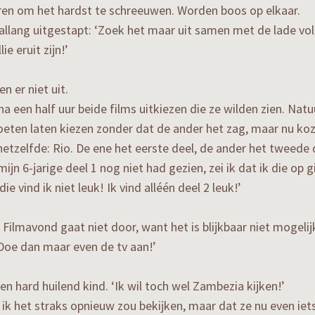
ren om het hardst te schreeuwen. Worden boos op elkaar.
 allang uitgestapt: ‘Zoek het maar uit samen met de lade vol
lie eruit zijn!’
 er niet uit.
 na een half uur beide films uitkiezen die ze wilden zien. Natuu
eten laten kiezen zonder dat de ander het zag, maar nu ko
hetzelfde: Rio. De ene het eerste deel, de ander het tweede
mijn 6-jarige deel 1 nog niet had gezien, zei ik dat ik die op g
ie vind ik niet leuk! Ik vind alléén deel 2 leuk!’
Filmavond gaat niet door, want het is blijkbaar niet mogeli
Doe dan maar even de tv aan!’
n hard huilend kind. ‘Ik wil toch wel Zambezia kijken!’
t ik het straks opnieuw zou bekijken, maar dat ze nu even i