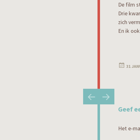
De film s
Drie kwar
zich ver
En ik ook
31 JAN
Berichtna
←
→
Geef e
Het e-mai